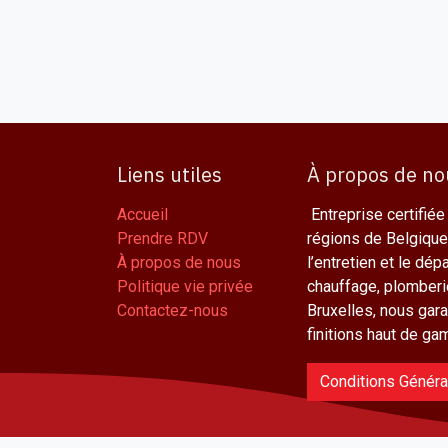
Liens utiles
À propos de no
Accueil
Entreprise certifiée
Prendre RDV
régions de Belgique,
À propos de nous
l’entretien et le dé
Politique vie privée
chauffage, plomberie
Contactez-nous
Bruxelles, nous gara
finitions haut de gam
Conditions Génér