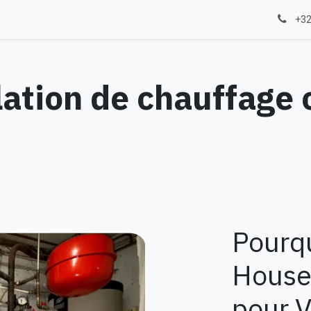
mberie
Rendez-vous
Contactez-nous
Blog
Nos CGV
+32
lation de chauffage 
Pourqu
House
pour V