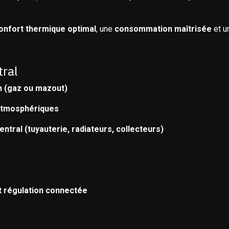
onfort thermique optimal
, une
consommation maîtrisée
et u
tral
n (gaz ou mazout)
atmosphériques
ntral (tuyauterie, radiateurs, collecteurs)
et régulation connectée