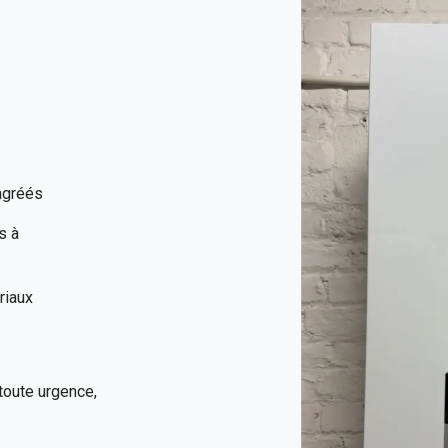
agréés
s à
riaux
toute urgence,