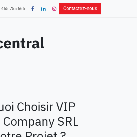
Contactez-nous
 465 755 665
central
oi Choisir VIP
 Company SRL
otre Projet ?